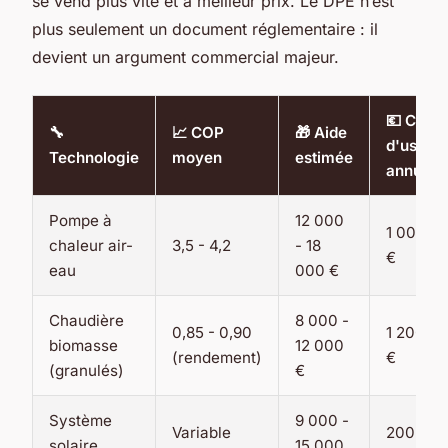
se vend plus vite et à meilleur prix. Le DPE n’est
plus seulement un document réglementaire : il
devient un argument commercial majeur.
💶 Coût
🔧
📈 COP
🎁 Aide
d'usage
Technologie
moyen
estimée
annuel
Pompe à
12 000
1 000 - 
chaleur air-
3,5 - 4,2
- 18
€
eau
000 €
Chaudière
8 000 -
0,85 - 0,90
1 200 - 
biomasse
12 000
(rendement)
€
(granulés)
€
Système
9 000 -
Variable
200 - 5
solaire
15 000