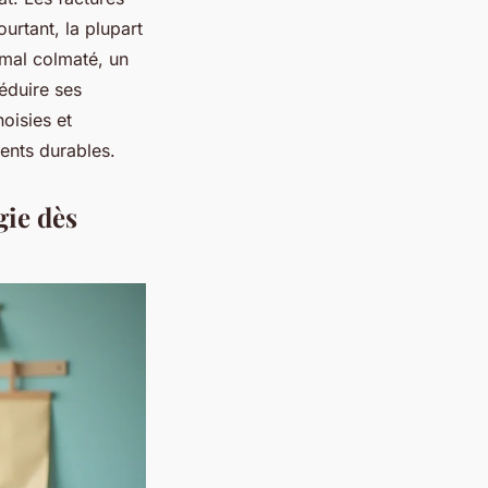
urtant, la plupart
r mal colmaté, un
Réduire ses
hoisies et
ments durables.
gie dès