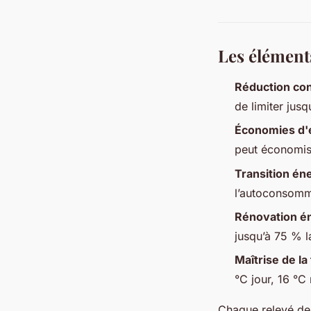
Les élément
Réduction co
de limiter jus
Économies d'
peut économise
Transition én
l’autoconsomma
Rénovation é
jusqu’à 75 % 
Maîtrise de l
°C jour, 16 °C 
Chaque relevé de 