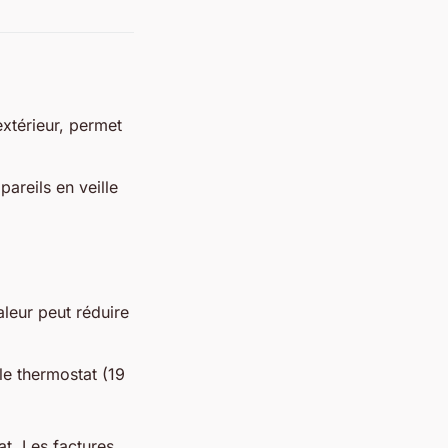
extérieur, permet
areils en veille
leur peut réduire
le thermostat (19
t. Les factures