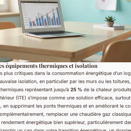
es équipements thermiques et isolation
es plus critiques dans la consommation énergétique d’un log
vaise isolation, en particulier par les murs ou les toitures,
thermiques représentant jusqu’à
25 %
de la chaleur produite
xtérieur (ITE) s’impose comme une solution efficace, surtout
, en supprimant les ponts thermiques et en améliorant le co
omplémentairement, remplacer une chaudière gaz classiq
n rendement énergétique bien supérieur, particulièrement da
 franchir un cap dans votre transition énergétique, un dossie