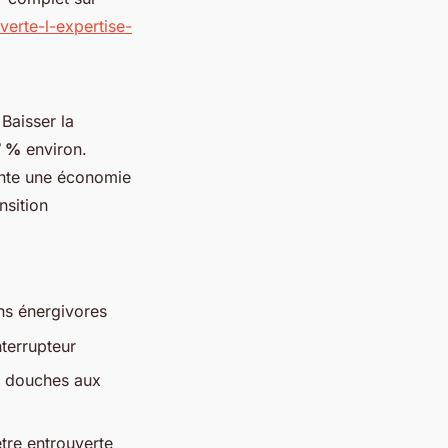
verte-l-expertise-
Baisser la
7 %
environ.
sente une économie
nsition
ins énergivores
nterrupteur
es douches aux
être entrouverte