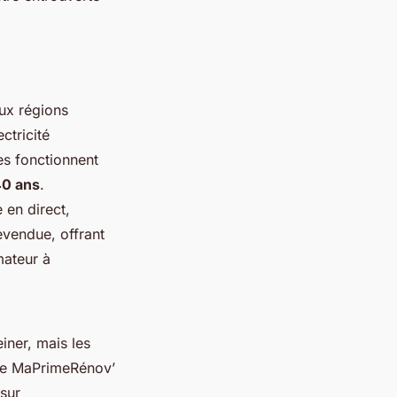
aux régions
ctricité
es fonctionnent
40 ans
.
 en direct,
evendue, offrant
ateur à
iner, mais les
mme MaPrimeRénov’
 sur