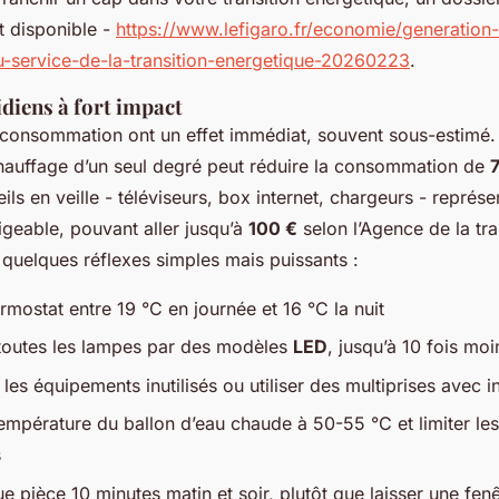
t disponible -
https://www.lefigaro.fr/economie/generation-
u-service-de-la-transition-energetique-20260223
.
idiens à fort impact
consommation ont un effet immédiat, souvent sous-estimé. 
hauffage d’un seul degré peut réduire la consommation de
ils en veille - téléviseurs, box internet, chargeurs - repré
igeable, pouvant aller jusqu’à
100 €
selon l’Agence de la tra
 quelques réflexes simples mais puissants :
hermostat entre 19 °C en journée et 16 °C la nuit
toutes les lampes par des modèles
LED
, jusqu’à 10 fois mo
les équipements inutilisés ou utiliser des multiprises avec i
température du ballon d’eau chaude à 50-55 °C et limiter l
s
ue pièce 10 minutes matin et soir, plutôt que laisser une fen