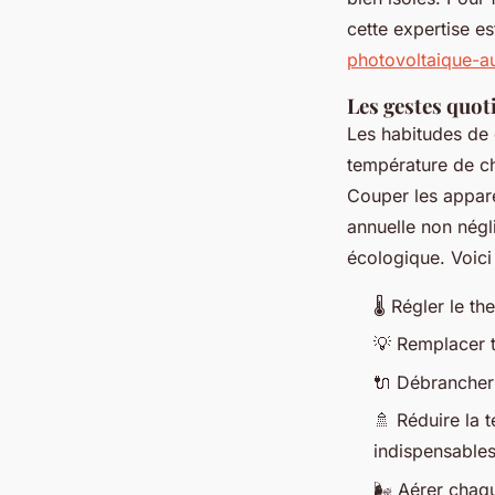
cette expertise es
photovoltaique-a
Les gestes quot
Les habitudes de 
température de c
Couper les appare
annuelle non négl
écologique. Voici
🌡️ Régler le t
💡 Remplacer 
🔌 Débrancher 
🚿 Réduire la 
indispensable
🌬️ Aérer chaq