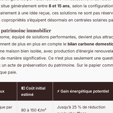
 situe généralement entre
8 et 15 ans
, selon la configuratio
trairement à une idée reçue, ces solutions ne sont pas rése
es copropriétés s’équipent désormais en centrales solaires p
u patrimoine immobilier
me, équipé de solutions performantes, devient plus attract
nnent de plus en plus en compte le
bilan carbone domesti
Une maison bien isolée, avec production d’énergie renouvela
de manière significative. Ce n’est plus seulement une quest
t un acte de préservation du patrimoine. Sur le papier comme
ique paie.
💶 Coût initial
aux
⚡ Gain énergétique potentiel
estimé
que par
Jusqu’à 25 % de réduction
80 à 150 €/m²