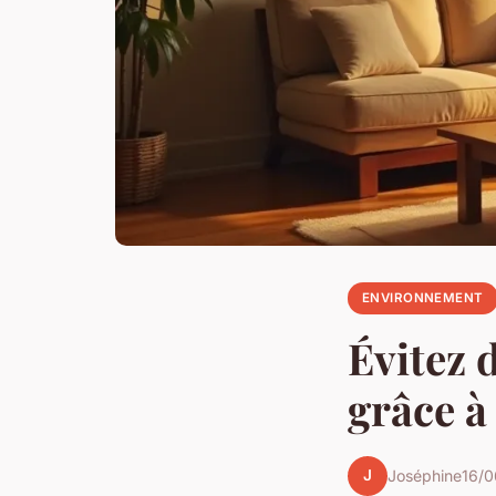
ENVIRONNEMENT
Évitez 
grâce à
J
Joséphine
16/0