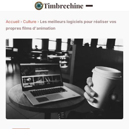
Timbrechine
Accueil
›
Culture
›
Les meilleurs logiciels pour réaliser vos
propres films d'animation