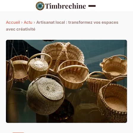
Timbrechine
Accueil
›
Actu
›
Artisanat local : transformez vos espaces
avec créativité